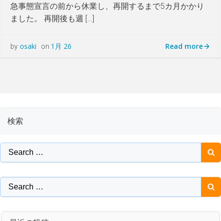
急事態宣言の前から休業し、再開するまで5カ月かかり
ました。 再開後も週 […]
Read more
osaki
1月 26
by
on
検索
Search
for:
Search
for: