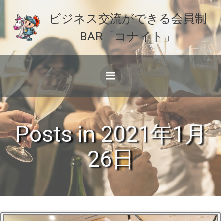
コ
ビジネス交流ができる会員制
ン
テ
BAR「コナイト」
ン
ツ
へ
ス
キ
ッ
プ
Posts in 2021年1月
26日